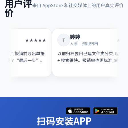
用户评
来自 AppStore 和社交媒体上的用户真实评价
价
Sun
婷婷
S
T
★★★★★
咨询｜差旅频繁
人事｜费用归档
发票收进来后就不管了,报销前导出单据
以前归档要自己建文件夹分
接交,真的把报销变成了“最后一步”。
+ 搜索很快。报销单也
扫码安装APP