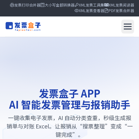
发票打印合并器
大小写金额转换器
XML发票工具集
XML发票阅读器
XML发票查看器
PDF发票合并器
发票盒子
发票盒子
AI报销系统
发布中心
核心功能
收集方式
发票盒子 APP
使用流程
AI 智能发票管理与报销助手
FAQ
立即下载
一键收集电子发票，AI 自动分类查重，秒级生成报
销单与对账 Excel。让报销从“搜票整理”变成“一
键完成”。